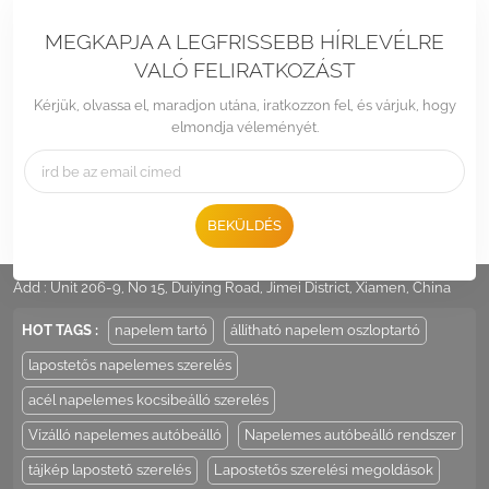
MEGKAPJA A LEGFRISSEBB HÍRLEVÉLRE
VALÓ FELIRATKOZÁST
Kérjük, olvassa el, maradjon utána, iratkozzon fel, és várjuk, hogy
elmondja véleményét.
BEKÜLDÉS
Tel :
+86 -592-6212776
Email :
Sales@LandpowerSolar.com
Add : Unit 206-9, No 15, Duiying Road, Jimei District, Xiamen, China
HOT TAGS :
napelem tartó
állítható napelem oszloptartó
lapostetős napelemes szerelés
acél napelemes kocsibeálló szerelés
Vízálló napelemes autóbeálló
Napelemes autóbeálló rendszer
tájkép lapostető szerelés
Lapostetős szerelési megoldások