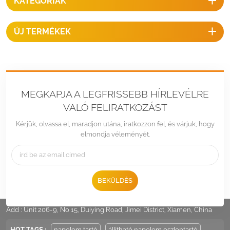
KATEGÓRIÁK
ÚJ TERMÉKEK
MEGKAPJA A LEGFRISSEBB HÍRLEVÉLRE
VALÓ FELIRATKOZÁST
Kérjük, olvassa el, maradjon utána, iratkozzon fel, és várjuk, hogy
elmondja véleményét.
BEKÜLDÉS
Tel :
+86 -592-6212776
Email :
Sales@LandpowerSolar.com
Add : Unit 206-9, No 15, Duiying Road, Jimei District, Xiamen, China
HOT TAGS :
napelem tartó
állítható napelem oszloptartó