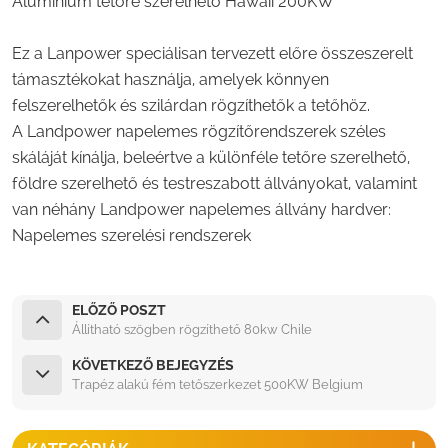
Alumínium tetőre szerelhető Hawaii 200KW
Ez a Lanpower speciálisan tervezett előre összeszerelt
támasztékokat használja, amelyek könnyen
felszerelhetők és szilárdan rögzíthetők a tetőhöz.
A Landpower napelemes rögzítőrendszerek széles
skáláját kínálja, beleértve a különféle tetőre szerelhető,
földre szerelhető és testreszabott állványokat, valamint
van néhány Landpower napelemes állvány hardver:
Napelemes szerelési rendszerek
ELŐZŐ POSZT
Állítható szögben rögzíthető 80kw Chile
KÖVETKEZŐ BEJEGYZÉS
Trapéz alakú fém tetőszerkezet 500KW Belgium