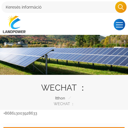
WECHAT ：
/
Itthon
WECHAT ：
+868613003928633