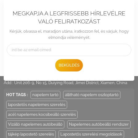
MEGKAPJA A LEGFRISSEBB HÍRLEVÉLRE
VALÓ FELIRATKOZÁST
Kérjük, olvassa el, maradjon utána, iratkozzon fel, és várjuk, hogy
elmondja véleményét.
BEKÜLDÉS
Tel :
+86 -592-6212776
Email :
Sales@LandpowerSolar.com
Add : Unit 206-9, No 15, Duiying Road, Jimei District, Xiamen, China
HOT TAGS :
napelem tartó
állítható napelem oszloptartó
lapostetős napelemes szerelés
acél napelemes kocsibeálló szerelés
Vízálló napelemes autóbeálló
Napelemes autóbeálló rendszer
tájkép lapostető szerelés
Lapostetős szerelési megoldások