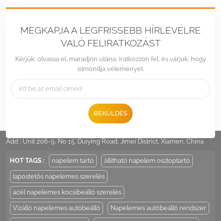
MEGKAPJA A LEGFRISSEBB HÍRLEVÉLRE
VALÓ FELIRATKOZÁST
Kérjük, olvassa el, maradjon utána, iratkozzon fel, és várjuk, hogy
elmondja véleményét.
BEKÜLDÉS
Tel :
+86 -592-6212776
Email :
Sales@LandpowerSolar.com
Add : Unit 206-9, No 15, Duiying Road, Jimei District, Xiamen, China
HOT TAGS :
napelem tartó
állítható napelem oszloptartó
lapostetős napelemes szerelés
acél napelemes kocsibeálló szerelés
Vízálló napelemes autóbeálló
Napelemes autóbeálló rendszer