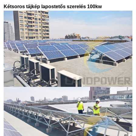
Kétsoros tájkép lapostetős szerelés 100kw