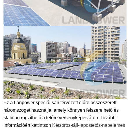
Ez a Lanpower speciálisan tervezett előre összeszerelt
háromszöget használja, amely könnyen felszerelhető és
stabilan rögzíthető a tetőre versenyképes áron. További
információért kattintson
Kétsoros-táji-lapostetős-napelemes