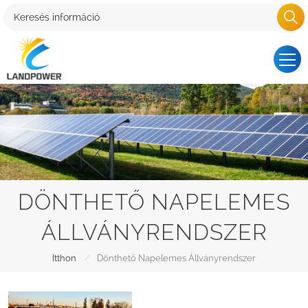
DÖNTHETŐ NAPELEMES
ÁLLVÁNYRENDSZER
/
Itthon
Dönthető Napelemes Állványrendszer