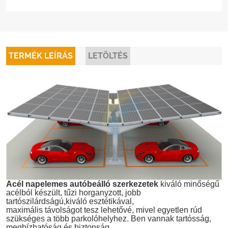
TERMÉK LEÍRÁS
LETÖLTÉS
Acél napelemes autóbeálló szerkezetek
kiváló minőségű
acélból készült, tűzi horganyzott, jobb
tartószilárdságú,
kiváló esztétikával,
maximális távolságot tesz lehetővé, mivel egyetlen rúd
szükséges a több parkolóhelyhez.
Ben vannak
tartósság,
megbízhatóság és biztonság.