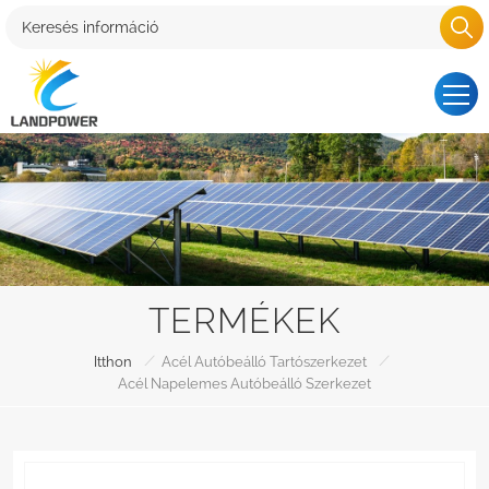
TERMÉKEK
/
/
Itthon
Acél Autóbeálló Tartószerkezet
Acél Napelemes Autóbeálló Szerkezet