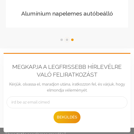
Vízálló napelemes autóbeálló
szerkezet
MEGKAPJA A LEGFRISSEBB HÍRLEVÉLRE
VALÓ FELIRATKOZÁST
Kérjük, olvassa el, maradjon utána, iratkozzon fel, és várjuk, hogy
elmondja véleményét.
Tel :
+86 -592-6212776
Email :
Sales@LandpowerSolar.com
Add : Unit 206-9, No 15, Duiying Road, Jimei District, Xiamen, China
BEKÜLDÉS
HOT TAGS :
napelem tartó
állítható napelem oszloptartó