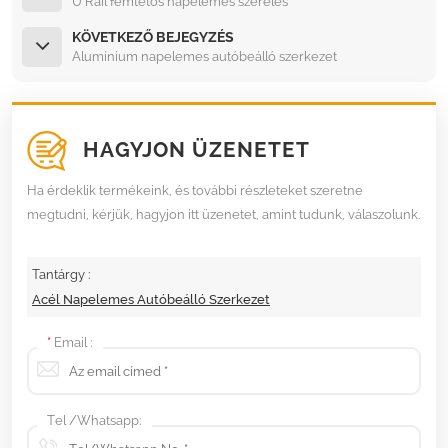
U Rail fémtetős napelemes szerelés
KÖVETKEZŐ BEJEGYZÉS
Alumínium napelemes autóbeálló szerkezet
HAGYJON ÜZENETET
Ha érdeklik termékeink, és további részleteket szeretne
megtudni, kérjük, hagyjon itt üzenetet, amint tudunk, válaszolunk.
Tantárgy :
Acél Napelemes Autóbeálló Szerkezet
*
Email :
Tel /Whatsapp: