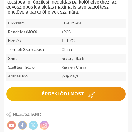
kocsibeálló rögzítési megoldás parkolóhelyekhez, az
egyoszlopos kialakítás maximális távolságot tesz
lehetővé a parkolóhelyek számára.
Cikkszám :
LP-CPS-01
Rendelés (MOQ) :
1PCS
Fizetés :
TT,L/C
Termék Származása :
China
Szín :
Silvery,Black
Szállítási Kikötő :
Xiamen China
Átfutási Idő :
7-15 days
ÉRDEKLŐDJ MOST
MEGOSZTANI :