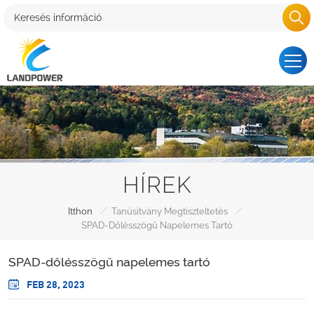
HÍREK
/
/
Itthon
Tanúsítvány Megtiszteltetés
SPAD-Dőlésszögű Napelemes Tartó
SPAD-dőlésszögű napelemes tartó
FEB 28, 2023