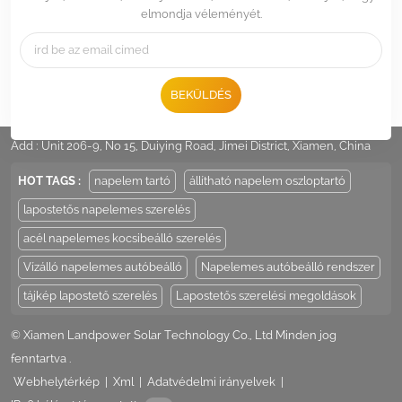
elmondja véleményét.
BEKÜLDÉS
Tel :
+86 -592-6212776
Email :
Sales@LandpowerSolar.com
Add : Unit 206-9, No 15, Duiying Road, Jimei District, Xiamen, China
HOT TAGS :
napelem tartó
állítható napelem oszloptartó
lapostetős napelemes szerelés
acél napelemes kocsibeálló szerelés
Vízálló napelemes autóbeálló
Napelemes autóbeálló rendszer
tájkép lapostető szerelés
Lapostetős szerelési megoldások
© Xiamen Landpower Solar Technology Co., Ltd Minden jog
fenntartva .
Webhelytérkép
|
Xml
|
Adatvédelmi irányelvek
|