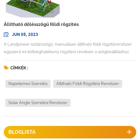
Állítható dőlésszögű földi rögzítés
JUN 05, 2023
A Landpower szolárszögű, manuálisan állítható földi rögzítőrendszer
egyszerű és költséghatékony rögzítési rendszer a szögbeállításhoz,
amely akár 15%-kal növelheti a teljesítményt. Csak egy ember kell
egyet elvinni perc az ideális szög beállításához (0-60 fok között).
CÍMKÉK :
könnyen elérhető a szög eggyel történő megváltoztatása A fogantyú
szerszáma 10 Nm-nél kisebb nyomatékkal. TECHNIKAI
Napelemes Szerelés
Állítható Földi Rögzítési Rendszer
INFORMÁCIÓTelepítési hely: nyitott talaj/lapos tetőÁllítható szög: 0-60
fokSzemélyek száma egy tömb módosításához: 1 személyA szögek
Solar Angle Szerelési Rendszer
beállításának ideje: 1 percNyomaték beállítása:
BLOGLISTA