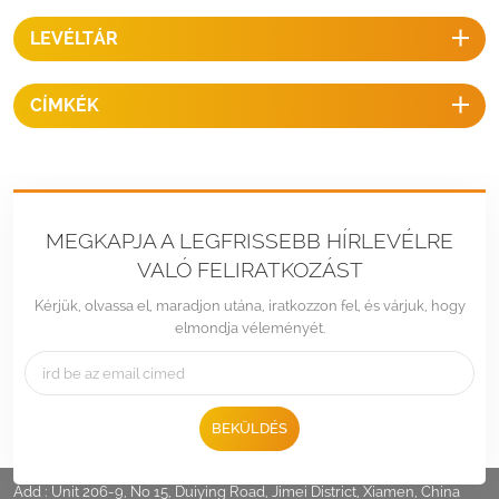
LEVÉLTÁR
CÍMKÉK
MEGKAPJA A LEGFRISSEBB HÍRLEVÉLRE
VALÓ FELIRATKOZÁST
Kérjük, olvassa el, maradjon utána, iratkozzon fel, és várjuk, hogy
elmondja véleményét.
BEKÜLDÉS
Tel :
+86 -592-6212776
Email :
Sales@LandpowerSolar.com
Add : Unit 206-9, No 15, Duiying Road, Jimei District, Xiamen, China