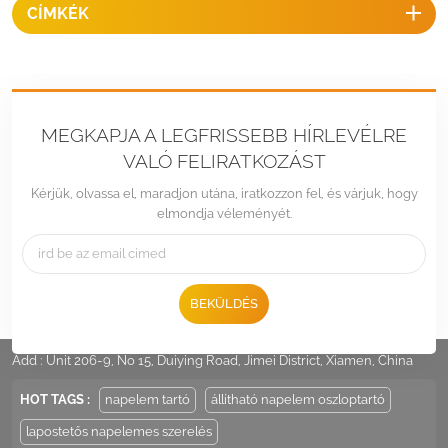
CÍMKÉK
MEGKAPJA A LEGFRISSEBB HÍRLEVÉLRE
VALÓ FELIRATKOZÁST
Kérjük, olvassa el, maradjon utána, iratkozzon fel, és várjuk, hogy
elmondja véleményét.
BEKÜLDÉS
Tel :
+86 -592-6212776
Email :
Sales@LandpowerSolar.com
Add : Unit 206-9, No 15, Duiying Road, Jimei District, Xiamen, China
HOT TAGS :
napelem tartó
állítható napelem oszloptartó
lapostetős napelemes szerelés