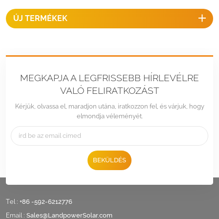
ÚJ TERMÉKEK
MEGKAPJA A LEGFRISSEBB HÍRLEVÉLRE
VALÓ FELIRATKOZÁST
Kérjük, olvassa el, maradjon utána, iratkozzon fel, és várjuk, hogy
elmondja véleményét.
BEKÜLDÉS
Tel :
+86 -592-6212776
Email :
Sales@LandpowerSolar.com