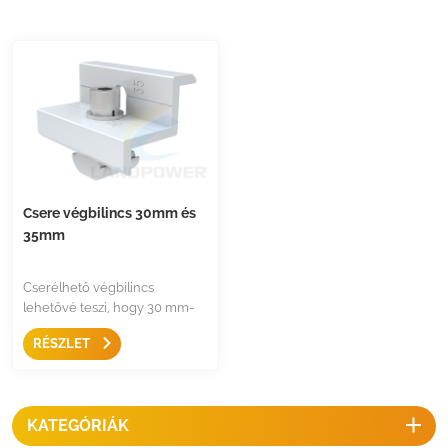
Csere végbilincs 30mm és
35mm
Cserélhető végbilincs
lehetővé teszi, hogy 30 mm-
ről 35 mm-re alakítsa át, csak
RÉSZLET
tartsa meg ezt a bilincset,
amely alkalmas a legtöbb
panelhez a piacon.
KATEGÓRIÁK