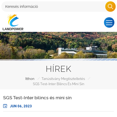
HÍREK
/
/
Itthon
Tanúsítvány Megtiszteltetés
SGS Test-Inter Bilincs És Mini Sín
SGS Test-Inter bilincs és mini sín
JUN 06, 2023