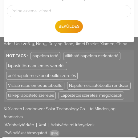
BEKÜLDÉS
Tel :
+86 -592-6212776
Email :
Sales@LandpowerSolar.com
Add : Unit 206-9, No 15, Duiying Road, Jimei District, Xiamen, China
HOT TAGS :
napelem tartó
állítható napelem oszloptartó
lapostetős napelemes szerelés
acél napelemes kocsibeálló szerelés
Vízálló napelemes autóbeálló
Napelemes autóbeálló rendszer
tájkép lapostető szerelés
Lapostetős szerelési megoldások
© Xiamen Landpower Solar Technology Co., Ltd Minden jog
fenntartva .
Webhelytérkép
|
Xml
|
Adatvédelmi irányelvek
|
IPv6 hálózat támogatott