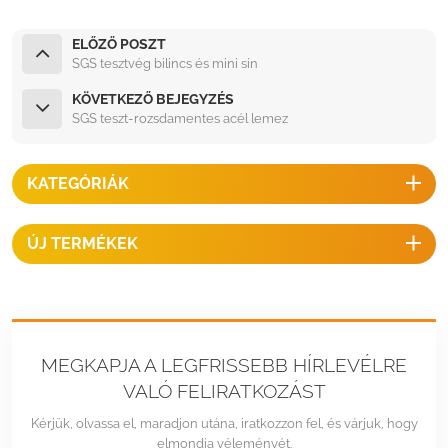
ELŐZŐ POSZT
SGS tesztvég bilincs és mini sín
KÖVETKEZŐ BEJEGYZÉS
SGS teszt-rozsdamentes acél lemez
KATEGÓRIÁK
ÚJ TERMÉKEK
MEGKAPJA A LEGFRISSEBB HÍRLEVÉLRE
VALÓ FELIRATKOZÁST
Kérjük, olvassa el, maradjon utána, iratkozzon fel, és várjuk, hogy
elmondja véleményét.