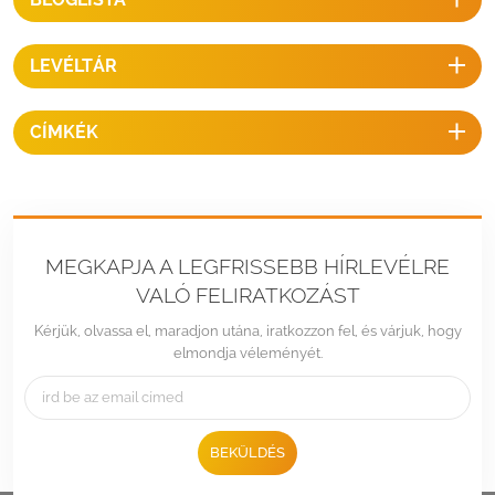
LEVÉLTÁR
CÍMKÉK
MEGKAPJA A LEGFRISSEBB HÍRLEVÉLRE
VALÓ FELIRATKOZÁST
Kérjük, olvassa el, maradjon utána, iratkozzon fel, és várjuk, hogy
elmondja véleményét.
BEKÜLDÉS
Tel :
+86 -592-6212776
Email :
Sales@LandpowerSolar.com