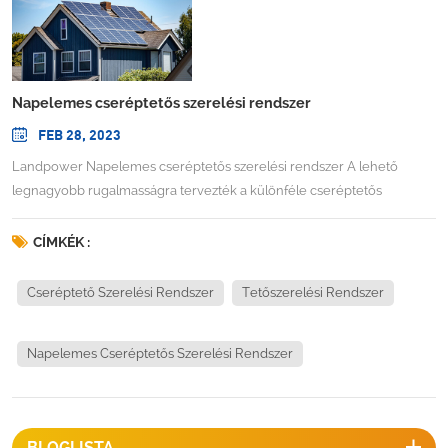
Napelemes cseréptetős szerelési rendszer
FEB 28, 2023
Landpower Napelemes cseréptetős szerelési rendszer A lehető
legnagyobb rugalmasságra tervezték a különféle cseréptetős
napelemes rendszerek tervezésénél és tervezésénél. Alkalmas a
szokásos modul beépítése a ferde tetővel egy szintbe. Az innovatív sín
CÍMKÉK :
és az előre összeszerelt komponensek, mint például a billenthető T-
modul, a bilincskészlet és a különféle horgok segítségével a
Cseréptető Szerelési Rendszer
Tetőszerelési Rendszer
cseréptetős szerelés egyszerűvé és gyorssá teszi a telepítést, így
megtakaríthatja a munkaköltséget és az időt.TECHNIKAI
Napelemes Cseréptetős Szerelési Rendszer
INFORMÁCIÓTelepítési hely: cseréptetőDőlésszög: a tetővel
egyenértékű (10-60 fok)Épület magasság: 20 mMax szélsebesség:
BLOGLISTA