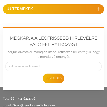
ÚJ TERMÉKEK
MEGKAPJA A LEGFRISSEBB HÍRLEVÉLRE
VALÓ FELIRATKOZÁST
Kérjük, olvassa el, maradjon utána, iratkozzon fel, és várjuk, hogy
elmondja véleményét.
BEKÜLDÉS
Tel :
+86 -592-6212776
Email :
Sales@LandpowerSolar.com