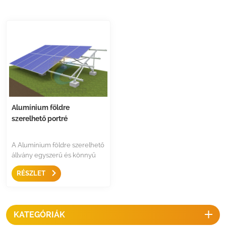
Alumínium földre
szerelhető portré
A Alumínium földre szerelhető
állvány egyszerű és könnyű
szerelési megoldás
RÉSZLET
nagyméretű kereskedelmi
napelemes PV telepítéshez,
eloxált alumínium résszel és
rozsdamentes acél
KATEGÓRIÁK
rögzítőkkel, a szerkezet
költséghatékony.