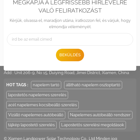
MEGKAPJA A LEGFRISSEBB HÍRLEVÉLRE
VALÓ FELIRATKOZÁST
Kérjük, olvassa el, maradjon utána, iratkozzon fel, és várjuk, hogy
elmondja véleményét.
BEKÜLDÉS
Tel :
+86 -592-6212776
Email :
Sales@LandpowerSolar.com
Add : Unit 206-9, No 15, Duiying Road, Jimei District, Xiamen, China
HOT TAGS :
napelem tartó
állítható napelem oszloptartó
lapostetős napelemes szerelés
acél napelemes kocsibeálló szerelés
Vízálló napelemes autóbeálló
Napelemes autóbeálló rendszer
tájkép lapostető szerelés
Lapostetős szerelési megoldások
© Xiamen Landpower Solar Technology Co., Ltd Minden jog