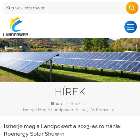
HÍREK
/
/
Itthon
Hírek
Ismerje Meg A Landpowert A 2023-As Romániai Roenergy Solar Show-N
Ismerje meg a Landpowert a 2023-as romániai
Roenergy Solar Show-n