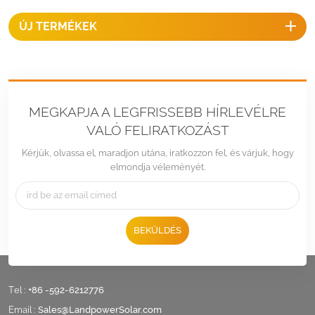
ÚJ TERMÉKEK
MEGKAPJA A LEGFRISSEBB HÍRLEVÉLRE
VALÓ FELIRATKOZÁST
Kérjük, olvassa el, maradjon utána, iratkozzon fel, és várjuk, hogy
elmondja véleményét.
BEKÜLDÉS
Tel :
+86 -592-6212776
Email :
Sales@LandpowerSolar.com