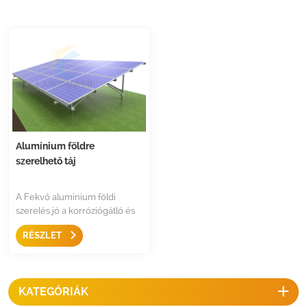
Alumínium földre
szerelhető táj
A Fekvő alumínium földi
szerelés jó a korróziógátló és
kevésbé szervizelés utáni
RÉSZLET
probléma, a legtöbb alkatrész
előre össze van szerelve a
gyors telepítés,
költségmegtakarítás és kiváló
KATEGÓRIÁK
esztétika érdekében.