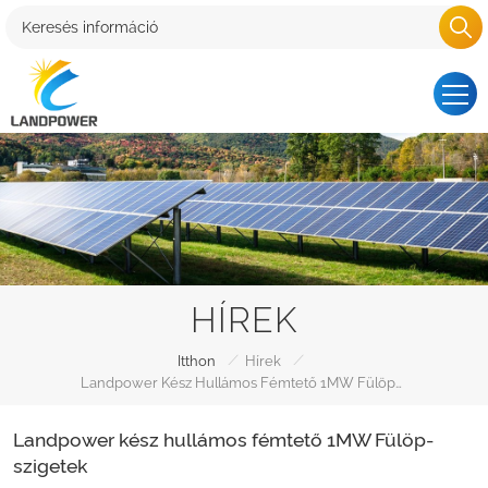
HÍREK
/
/
Itthon
Hírek
Landpower Kész Hullámos Fémtető 1MW Fülöp-Szigetek
Landpower kész hullámos fémtető 1MW Fülöp-
szigetek