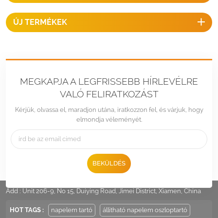
ÚJ TERMÉKEK
MEGKAPJA A LEGFRISSEBB HÍRLEVÉLRE
VALÓ FELIRATKOZÁST
Kérjük, olvassa el, maradjon utána, iratkozzon fel, és várjuk, hogy
elmondja véleményét.
BEKÜLDÉS
Tel :
+86 -592-6212776
Email :
Sales@LandpowerSolar.com
Add : Unit 206-9, No 15, Duiying Road, Jimei District, Xiamen, China
HOT TAGS :
napelem tartó
állítható napelem oszloptartó