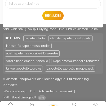
BEKÜLDÉS
Tel :
+86 -592-6212776
Email :
Sales@LandpowerSolar.com
Add : Unit 206-9, No 15, Duiying Road, Jimei District, Xiamen, China
HOT TAGS :
napelem tartó
állítható napelem oszloptartó
lapostetős napelemes szerelés
acél napelemes kocsibeálló szerelés
Vízálló napelemes autóbeálló
Napelemes autóbeálló rendszer
tájkép lapostető szerelés
Lapostetős szerelési megoldások
© Xiamen Landpower Solar Technology Co., Ltd Minden jog
fenntartva .
Webhelytérkép
|
Xml
|
Adatvédelmi irányelvek
|
IPv6 hálózat támogatott