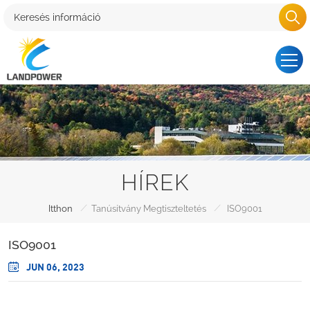
HÍREK
/
/
Itthon
Tanúsítvány Megtiszteltetés
ISO9001
ISO9001
JUN 06, 2023