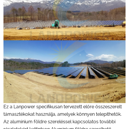
Ez a Lanpower specifikusan tervezett előre összeszerelt
támasztékokat használja, amelyek könnyen telepíthetők.
Az alumínium földre szereléssel kapcsolatos további