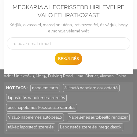
MEGKAPJA A LEGFRISSEBB HÍRLEVÉLRE
VALÓ FELIRATKOZÁST
Kérjük, olvassa el, maradjon utána, iratkozzon fel, és várjuk, hogy
elmondja véleményét.
BEKÜLDÉS
Tel :
+86 -592-6212776
Email :
Sales@LandpowerSolar.com
Add : Unit 206-9, No 15, Duiying Road, Jimei District, Xiamen, China
HOT TAGS :
napelem tartó
állítható napelem oszloptartó
lapostetős napelemes szerelés
acél napelemes kocsibeálló szerelés
Vízálló napelemes autóbeálló
Napelemes autóbeálló rendszer
tájkép lapostető szerelés
Lapostetős szerelési megoldások