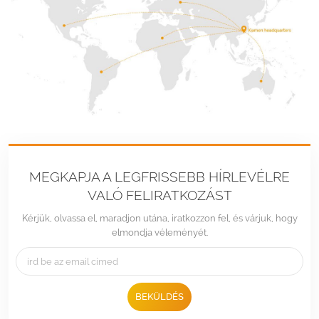
MEGKAPJA A LEGFRISSEBB HÍRLEVÉLRE
VALÓ FELIRATKOZÁST
Kérjük, olvassa el, maradjon utána, iratkozzon fel, és várjuk, hogy
elmondja véleményét.
BEKÜLDÉS
Tel :
+86 -592-6212776
Email :
Sales@LandpowerSolar.com