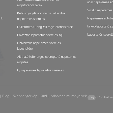
acél napelemes ko
rögzítőrendszerek
Vízálló napelemes
Kelet-nyugati lapostetős ballasztos
nk
Napelemes autóbeá
napelemes szerelés
tájkép lapostető s
Hullámtetős LongRail rögzítőrendszerek
Lapostetős szerel
Balasztos lapostetős szerelési táj
Univerzális napelemes szerelés
lapostetőre
Állítható tetőhorgos cseréptető napelemes
rögzítés
Új napelemes lapostetős szerelés
|
Blog
|
Webhelytérkép
|
Xml
|
Adatvédelmi Irányelvek
IPv6 hálóz