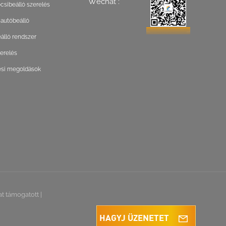
Wechat :
csibeálló szerelés
 autóbeálló
lló rendszer
zerelés
ési megoldások
at támogatott
|
HAGYJ ÜZENETET