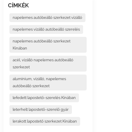
CÍMKÉK
napelemes autóbeálló szerkezet vízálló
napelemes vízálló autóbeálló szerelés
napelemes autóbeálló szerkezet
Kínában
acél, vízálló napelemes autóbeálló
szerkezet
alumínium, vízálló, napelemes
autóbeálló szerkezet
lefedett lapostető-szerelés Kínában
leterhelt lapostető-szerelő gyár
lerakott lapostető szerkezet Kínában