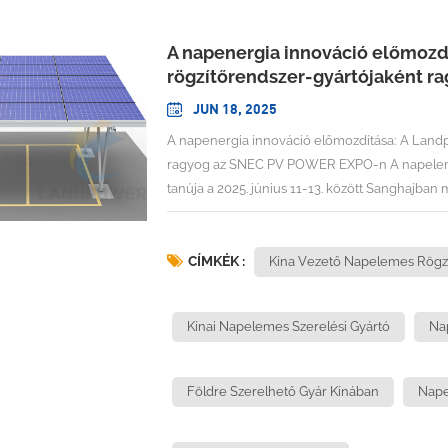
A napenergia innováció előmozd
rögzítőrendszer-gyártójaként 
JUN 18, 2025
A napenergia innováció előmozdítása: A Landpower Kína vezető napelemes rögzítőrendszer-gyártójaként ragyog az SNEC PV POWER EXPO-n A napelemes rögzítőrendszerek iparága jelentős fejleményeknek volt tanúja a 2025. június 11-13. között Sanghajban megrendezett 18. SNEC Nemzetközi Fotovoltaikus Áramtermelési és Intelligens Energia Kiállításon és Konferencián, amelyek demonstrálták a specializált gyártók kritikus szerepét a globális napelemes rendszerek elterjedésének támogatásában. Mivel a rögzítőrendszerek kulcsfontosságú elemet képviselnek a napelemes értékláncban, és a vezető gyártók mára meghaladják a havi 800 MW termelési kapacitást, amelyeket regionális raktárhálózatok támogatnak, az iparág egyre inkább felismeri a bevált beszállítókkal való partnerség fontosságát, akik a műszaki szakértelmet a bizonyított gyártási képességekkel ötvözik. Az idei kiállításon fejlett megoldásokat bemutató vállalatok közül a Xiamen Landpower Solar Technology Co., Ltd. kiemelkedett, mint... Kína vezető napelemes rögzítőrendszer-gyártója, 12 éves speciális szakértelmet bizonyítva a különféle szerelési alkalmazások és a nemzetközi piacok terén. SNEC PV POWER EXPO: A globális napelemipar kiemelt bemutatója Az SNEC kiállítás mára a világ legbefolyásosabb fotovoltaikus iparági platformjává nőtte ki magát, amely 2007-ben 15 000 négyzetméterről 2024-re több mint 380 000 négyzetméterre bővült, és 95 országból több mint 3600 kiállító céget vonzott. Ez a figyelemre méltó növekedési pálya tükrözi a kiállítás szerepét, mint kritikus hálózati központ, ahol az iparág vezetői, a technológiai innovátorok és a piaci szereplők találkoznak, hogy alakítsák a napenergia jövőjét. A 2025-ös kiadás átfogó bemutatókat tartalmazott több technológiai szegmensben, beleértve a rögzítőrendszereket, a gyártóberendezéseket, az energiatárolási technológiákat, az invertereket és az energiaellátási megoldásokat, az anyagokat, valamint a napelemeket és -paneleket. A kiállítás rögzítőrendszerekre való összpontosítása hangsúlyozta azok növekvő fontosságát a napelemes projektek sikerében, mivel az iparági résztvevők egyre inkább felismerik, hogy a rögzítő infrastruktúra közvetlenül befolyásolja a telepítési hatékonyságot, az üzembiztonságot és a projekt hosszú távú gazdaságosságát. Technológiai innovációk és piaci trendek az SNEC 2025-ön Az iparág vezetői az SNEC 2025 kiállításon jelentős technológiai fejlesztéseket mutattak be, amelyek a változó piaci igényekre és teljesítményelvárásokra reagálnak. Több vezető vállalat is bemutatott új, nagy hatékonyságú modultermékeket, például a JinkoSolar Tiger Neo 3.0 modulját 670 W/24,8%-os hatásfokkal, amelynek tömeggyártása 2025 második felében várható, míg az olyan partnerségek, mint a Skyworth Solar és az Aikosolar együttműködése, az All Back Contact technológia globális bevezetését mutatták be. A kiállítás kiemelte az iparág hatékonyságnövelésre és költségcsökkentésre való összpontosítását a teljes napelemes értékláncban. A rögzítőrendszer-gyártók olyan fejlett megoldásokat mutattak be, amelyek a következő generációs paneltechnológiákat is befogadják, miközben leegyszerűsítik a telepítési eljárásokat és csökkentik a telepítési költségeket. A kihívásokkal teli piaci körülmények ellenére, amelyek a ritkább tömegekhez vezettek, mivel sok gyártó két év veszteség után csökkentette a kiadásait, a kiállítás megőrizte pozícióját, mint az iparág elsődleges platformja a technológiai demonstrációk és az üzletfejlesztés számára. A tágabb fotovoltaikus iparág a vártnál nagyobb keresletet tapasztalt 2025 első felében, nagyrészt Kína telepítési rohamának köszönhetően, bár a kereslet a második félévben a gyengülés jeleit mutatta. Szerelési rendszerek piacának dinamikája és növekedési mozgatórugói A globális napelemes rögzítőrendszerek piaca erőteljes növekedést mutatott, a világméretű értékesítés 2024-ben elérte a 16,28 milliárd dollárt, és várhatóan 2031-re eléri a 28,4 milliárd dollárt, ami 7,9%-os éves összetett növekedési ütemet jelent. Ez a növekedés a napelemes rendszerek lakossági, kereskedelmi és közmű szintű alkalmazásainak növekvő elterjedését tükrözi, amelyek mindegyike eltérő rögzítőrendszer-követelményeket támaszt. A fixen dönthető rendszerek továbbra is dominálnak a földre szerelt és elosztott alkalmazásokban Kína-szerte a szerkezeti egyszerűség, a minimális karbantartási igény és az alacsonyabb kezdeti 
CÍMKÉK :
Kína Vezető Napelemes Rögzí
Kínai Napelemes Szerelési Gyártó
Na
Földre Szerelhető Gyár Kínában
Nape