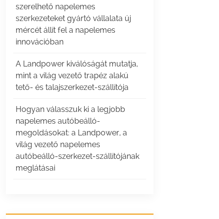
szerelhető napelemes
szerkezeteket gyártó vállalata új
mércét állít fel a napelemes
innovációban
A Landpower kiválóságát mutatja,
mint a világ vezető trapéz alakú
tető- és talajszerkezet-szállítója
Hogyan válasszuk ki a legjobb
napelemes autóbeálló-
megoldásokat: a Landpower, a
világ vezető napelemes
autóbeálló-szerkezet-szállítójának
meglátásai