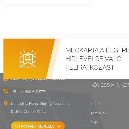
MEGKAPJA A LEGFRI
HÍRLEVÉLRE VALÓ
FELIRATKOZÁST
Email :
Sales@LandpowerSolar.com
KÖVESS MINKE
Tel :
+86 -592-6212776
Unit 206-9, No 15, Duiying Road, Jimei
itthon
District, Xiamen, China
Termékek
hírek
ÚTVONALT KÉPEZÉS