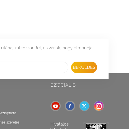
 utána, iratkozzon fel, és várjuk, hogy elmondja
BEKÜLDÉS
SZOCIÁLIS
oszloptartó
mes szerelés
Hivatalos