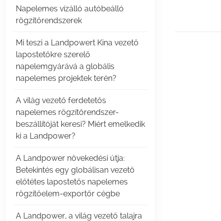
Napelemes vízálló autóbeálló
rögzítőrendszerek
Mi teszi a Landpowert Kína vezető
lapostetőkre szerelő
napelemgyárává a globális
napelemes projektek terén?
A világ vezető ferdetetős
napelemes rögzítőrendszer-
beszállítóját keresi? Miért emelkedik
ki a Landpower?
A Landpower növekedési útja:
Betekintés egy globálisan vezető
előtétes lapostetős napelemes
rögzítőelem-exportőr cégbe
A Landpower, a világ vezető talajra