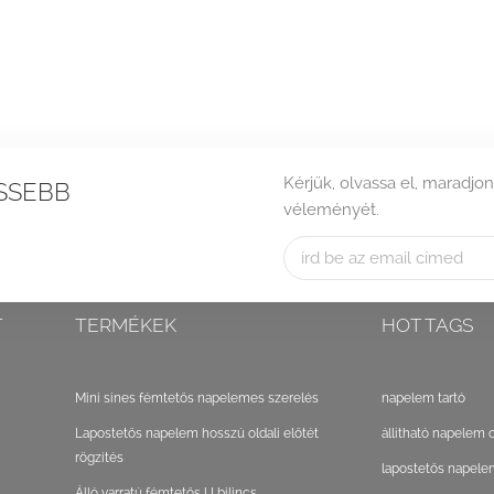
Kérjük, olvassa el, maradjon
SSEBB
véleményét.
T
TERMÉKEK
HOT TAGS
Mini sínes fémtetős napelemes szerelés
napelem tartó
Lapostetős napelem hosszú oldali előtét
állítható napelem 
rögzítés
lapostetős napele
Álló varratú fémtetős U bilincs