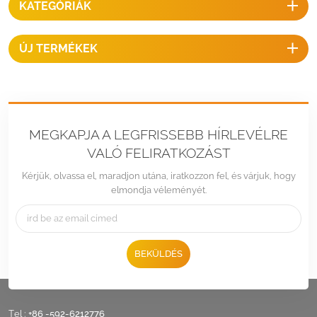
KATEGÓRIÁK
a használatával
meghosszabbítja a panelek
élettartamát.
ÚJ TERMÉKEK
MEGKAPJA A LEGFRISSEBB HÍRLEVÉLRE
VALÓ FELIRATKOZÁST
Kérjük, olvassa el, maradjon utána, iratkozzon fel, és várjuk, hogy
elmondja véleményét.
BEKÜLDÉS
Tel :
+86 -592-6212776