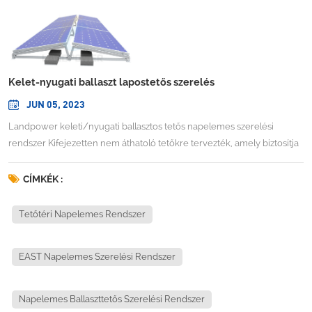
Kelet-nyugati ballaszt lapostetős szerelés
JUN 05, 2023
Landpower keleti/nyugati ballasztos tetős napelemes szerelési
rendszer Kifejezetten nem áthatoló tetőkre tervezték, amely biztosítja
a tömböt a lapostető károsodása nélkül. Kompatibilis mind a keretezett
fotovoltaikus modulokkal, mind a keret nélküli vékonyfilm modulokkal.
CÍMKÉK :
Ez a gazdaságos rendszer nem igényel tetőáttörést, könnyű és erős
alumínium konstrukcióból készül, és előre összeszerelt alkatrészekkel
Tetőtéri Napelemes Rendszer
érkezik, csak kevés szerszámot igényel, gyorsan és egyszerűen
felszerelhető.TECHNIKAI INFORMÁCIÓTelepítési hely: lapos
EAST Napelemes Szerelési Rendszer
tetőDöntési szög: 5-10 fokModultájolás: TájÉpítési magasság:
Napelemes Ballaszttetős Szerelési Rendszer