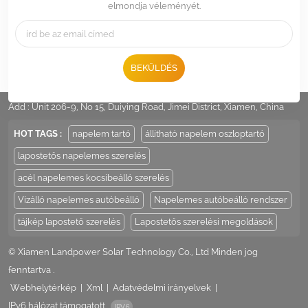
elmondja véleményét.
BEKÜLDÉS
Tel :
+86 -592-6212776
Email :
Sales@LandpowerSolar.com
Add : Unit 206-9, No 15, Duiying Road, Jimei District, Xiamen, China
HOT TAGS :
napelem tartó
állítható napelem oszloptartó
lapostetős napelemes szerelés
acél napelemes kocsibeálló szerelés
Vízálló napelemes autóbeálló
Napelemes autóbeálló rendszer
tájkép lapostető szerelés
Lapostetős szerelési megoldások
© Xiamen Landpower Solar Technology Co., Ltd Minden jog
fenntartva .
Webhelytérkép
|
Xml
|
Adatvédelmi irányelvek
|
IPv6 hálózat támogatott