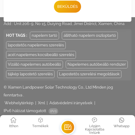
BEKÜLDÉS
Tel :
+86 -592-6212776
Email :
Sales@LandpowerSolar.com
Add : Unit 206-9, No 15, Duiying Road, Jimei District, Xiamen, China
HOT TAGS :
napelem tartó
állítható napelem oszloptartó
lapostetős napelemes szerelés
acél napelemes kocsibeálló szerelés
Vízálló napelemes autóbeálló
Napelemes autóbeálló rendszer
tájkép lapostető szerelés
Lapostetős szerelési megoldások
© Xiamen Landpower Solar Technology Co., Ltd Minden jog
fenntartva .
Webhelytérkép
|
Xml
|
Adatvédelmi irányelvek
|
IPv6 hálózat támogatott
Itthon
Termékek
Lépjen
Whatsapp
Kapcsolatba
Velünk