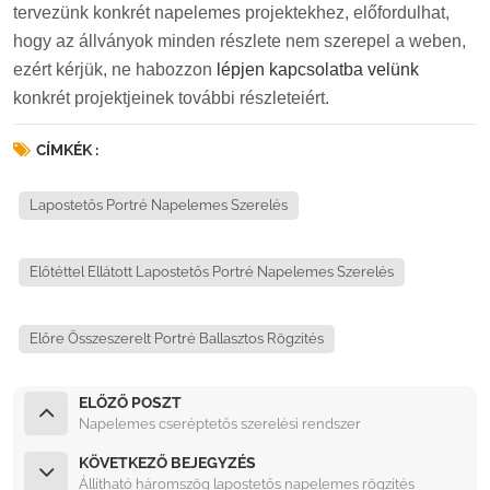
tervezünk konkrét napelemes projektekhez, előfordulhat,
hogy az állványok minden részlete nem szerepel a weben,
ezért kérjük, ne habozzon
lépjen kapcsolatba velünk
konkrét projektjeinek további részleteiért.
CÍMKÉK :
Lapostetős Portré Napelemes Szerelés
Előtéttel Ellátott Lapostetős Portré Napelemes Szerelés
Előre Összeszerelt Portré Ballasztos Rögzítés
ELŐZŐ POSZT
Napelemes cseréptetős szerelési rendszer
KÖVETKEZŐ BEJEGYZÉS
Állítható háromszög lapostetős napelemes rögzítés