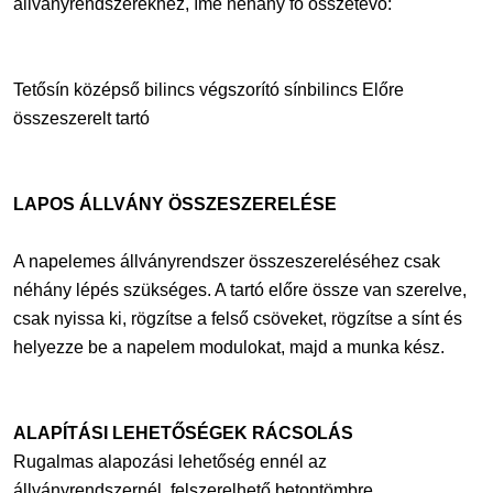
állványrendszerekhez, íme néhány fő összetevő:
Tetősín középső bilincs végszorító sínbilincs Előre
összeszerelt tartó
LAPOS ÁLLVÁNY ÖSSZESZERELÉSE
A napelemes állványrendszer összeszereléséhez csak
néhány lépés szükséges. A tartó előre össze van szerelve,
csak nyissa ki, rögzítse a felső csöveket, rögzítse a sínt és
helyezze be a napelem modulokat, majd a munka kész.
ALAPÍTÁSI LEHETŐSÉGEK RÁCSOLÁS
Rugalmas alapozási lehetőség ennél az
állványrendszernél, felszerelhető betontömbre,