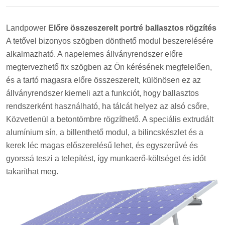
Landpower
Előre összeszerelt portré ballasztos rögzítés
A tetővel bizonyos szögben dönthető modul beszerelésére
alkalmazható. A napelemes állványrendszer előre
megtervezhető fix szögben az Ön kérésének megfelelően,
és a tartó magasra előre összeszerelt, különösen ez az
állványrendszer kiemeli azt a funkciót, hogy ballasztos
rendszerként használható, ha tálcát helyez az alsó csőre,
Közvetlenül a betontömbre rögzíthető. A speciális extrudált
alumínium sín, a billenthető modul, a bilincskészlet és a
kerek léc magas előszerelésű lehet, és egyszerűvé és
gyorssá teszi a telepítést, így munkaerő-költséget és időt
takaríthat meg.