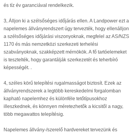
és tíz év garanciával rendelkezik.
3, Álljon ki a szélsőséges időjárás ellen. A Landpower ezt a
napelemes állványrendszert úgy tervezték, hogy ellenálljon
a szélsőséges időjárási viszonyoknak, megfelel az AS/NZS
1170 és más nemzetközi szerkezeti terhelési
szabványoknak, szakképzett mérnökök. A fő tartóelemeket
is tesztelték, hogy garantálják szerkezetét és teherbíró
képességét. .
4, széles körű telepítési rugalmasságot biztosít. Ezek az
állványrendszerek a legtöbb kereskedelmi forgalomban
kapható napelemhez és különféle tetőtípusokhoz
illeszkednek, és könnyen méretezhetők a kicsitől a nagy,
több megawattos telepítésig.
Napelemes állvány-/szerelő hardvereket tervezünk és