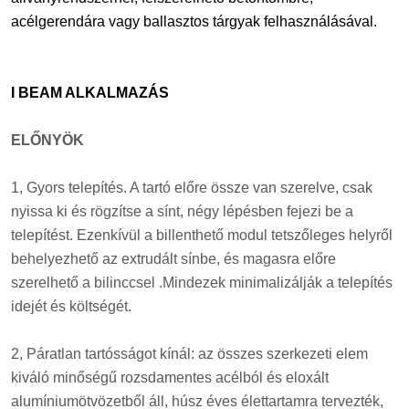
acélgerendára vagy ballasztos tárgyak felhasználásával.
I BEAM ALKALMAZÁS
ELŐNYÖK
1, Gyors telepítés. A tartó előre össze van szerelve, csak
nyissa ki és rögzítse a sínt, négy lépésben fejezi be a
telepítést. Ezenkívül a billenthető modul tetszőleges helyről
behelyezhető az extrudált sínbe, és magasra előre
szerelhető a bilinccsel .Mindezek minimalizálják a telepítés
idejét és költségét.
2, Páratlan tartósságot kínál: az összes szerkezeti elem
kiváló minőségű rozsdamentes acélból és eloxált
alumíniumötvözetből áll, húsz éves élettartamra tervezték,