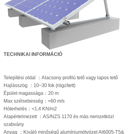
TECHNIKAI INFORMÁCIÓ
Telepítési oldal
：
Alacsony profilú tető vagy lapos tető
Hajlásszög
：
10~
3
0 fok
(rögzített)
Épület magassága
：
20 m
Max szélsebesség
：
<60 m/s
Hóterhelés
：
<1,4 KN/m2
Alapértelmezett
：
AS/NZS 1170 és más nemzetközi
szabvány
Anyag
：
Kiváló minőségű alumíniumötvözet Al6005-T5&