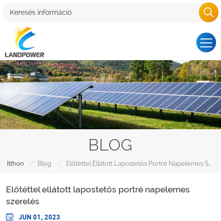
BLOG
/
/
Itthon
Blog
Előtéttel Ellátott Lapostetős Portré Napelemes Szerelés
Előtéttel ellátott lapostetős portré napelemes
szerelés
JUN 01, 2023