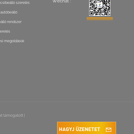
Wechat :
csibeálló szerelés
 autóbeálló
lló rendszer
zerelés
ési megoldások
at támogatott
|
HAGYJ ÜZENETET