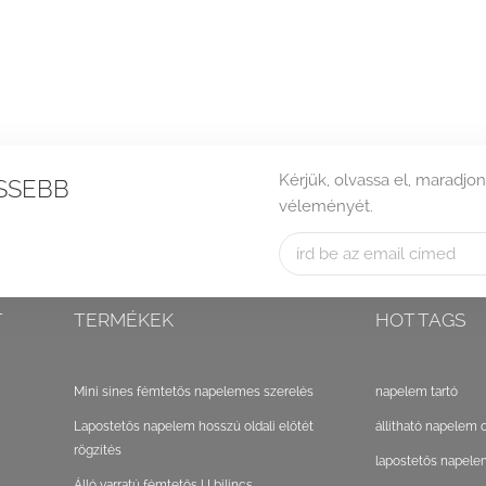
Kérjük, olvassa el, maradjon
SSEBB
véleményét.
T
TERMÉKEK
HOT TAGS
Mini sínes fémtetős napelemes szerelés
napelem tartó
Lapostetős napelem hosszú oldali előtét
állítható napelem 
rögzítés
lapostetős napele
Álló varratú fémtetős U bilincs