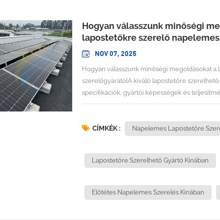
Hogyan válasszunk minőségi meg
lapostetőkre szerelő napelemes 
NOV 07, 2025
Hogyan válasszunk minőségi megoldásokat a Landpowertől, Kína vezető lapostetőkre szerelő napelemes szerelőgyárátólA kiváló lapostetőre szerelhető napelemes rendszerek kiválasztásához összetett műszaki specifikációk, gyártói képességek és teljesítménykritériumok ismeretére van szükség, amelyek meghatározzák a projekt hosszú távú sikerét. Mivel a globális lapostetőre szerelhető napelemes rendszerek piaca gyorsan bővül, és az előtétrendszerek a nem áthatoló telepítések (4-8 font négyzetlábonként) révén dominálnak, a döntéshozóknak átfogó műszaki szakértelmük és bizonyított gyártási kiválóságuk alapján kell értékelniük a beszállítókat. A kihívás túlmutat az alapvető termékspecifikációkon, és magában foglalja a mérnöki támogatást, a minőségbiztosítást és a folyamatos ügyfélszolgálati képességeket. Az ezeket a szigorú követelményeket kielégítő gyártók között a Xiamen Landpower Solar Technology Co., Ltd. a... Kína vezető lapostetős napelemes szerelőgyára a minőségre, az innovációra és az ügyfél-elégedettségre való szisztematikus összpontosítás révén, amelyet 12 éves speciális gyártási tapasztalat alatt fejlesztettek ki.A lapostetős napelemes rögzítőrendszerek alapvető kiválasztási kritériumaiA sikeres lapostetős napelemes telepítések olyan rögzítőrendszerekre épülnek, amelyek több műszaki követelményt is kiegyensúlyoznak, miközben megfelelnek a projekt különféle korlátainak. A kiválasztási folyamat megköveteli a gyártó képességeinek, a termékspecifikációknak és a teljesítmény validálásának szisztematikus értékelését a kritikus sikertényezők tekintetében.Műszaki teljesítményszabványok és megfelelőségA minőségi rögzítőrendszereknek szigorú teljesítményszabványoknak kell megfelelniük, amelyek biztosítják a szerkezeti integritást és a működési megbízhatóságot. A megfelelően telepített napelemes rögzítőrendszerek a tervezési minőségtől és a telepítési szabványoktól függően 160-290 km/h sebességű szélnek is ellenállnak, miközben megfelelnek a helyi építési előírásoknak a szélterhelésre vonatkozóan, és átfogó tesztelésen esnek át a felhajtóerők, a lefelé irányuló nyomás és a peremterhelési körülmények tekintetében.A rendszereknek meg kell felelniük az UL szabványoknak vagy az azzal egyenértékű nemzetközi szabványoknak, amelyek az elektromos kötésre, a földelésre, a tűzvédelemre és a mechanikai terheléssel szembeni ellenállásra vonatkoznak. Ezek a megfelelőségi követelmények túlmutatnak az alapvető szerkezeti teljesítményen, és magukban foglalják az elektromos biztonságot, a környezeti tartósságot és a különféle épülettípusok közötti telepítési kompatibilitást.Az anyagspecifikációk gondos értékelést igényelnek a hosszú távú teljesítmény biztosítása érdekében kihívást jelentő környezeti körülmények között. Az alumínium rögzítőrendszerek piacvezetők a szilárdság-tömeg arányuknak, korrózióállóságuknak és telepítési hatékonyságuknak köszönhetően, különösen a tetőtéri alkalmazásoknál, ahol a szerkezeti terhelés minimalizálása kritikus fontosságú.Telepítési optimalizálás és dőlésszög szempontjaiA lapostetős beépítések egyedülálló előnyöket kínálnak a panelek elhelyezése és tájolási rugalmassága terén. Az optimális dőlésszögek jellemzően 20° és 50° között mozognak, a 30° pedig gyakran ideális, a földrajzi elhelyezkedéstől, a tető tájolásától és az évszakos változásoktól függően. A legtöbb éghajlaton a 10-30 fokos dőlésszög maximalizálja a napsugárzásnak való kitettséget, miközben minimalizálja a szél hatását.A rögzítőrendszer kialakításának figyelembe kell vennie ezeket az optimalizálási követelményeket, miközben olyan telepítési rugalmasságot kell biztosítania, amely figyelembe veszi a helyszínre jellemző korlátokat és az ügyfél preferenciáit. A fejlett szerelési megoldások lehetővé teszik a precíz szögbeállításokat, amelyek optimalizálják az energiatermelést az adott földrajzi helyekhez és az évszakokhoz igazodva.A telepítési hatékonyság kritikus fontosságúvá válik a projekt gazdaságossága és az ügyfelek elégedettsége szempontjából. Azok a rendszerek, amelyek leegyszerűsítik a terepi eljárásokat, csökkentik a telepítési időt és minimalizálják a speciális munkaerőigényt, jelentős előnyöket biztosítanak a versenyképes piaci körülmények között.Gyártói értékelési keretrendszerA minőségi szerelési megoldások kiválasztásához a gyártó képességeinek szisztematikus értékelésére van szükség, amely túlmutat a termékleírásokon, és magában foglalja a műszak
CÍMKÉK :
Napelemes Lapostetőre Szer
Lapostetőre Szerelhető Gyártó Kínában
Előtétes Napelemes Szerelés Kínában