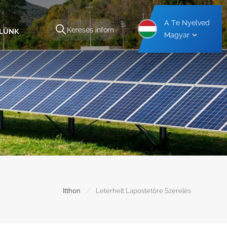
A Te Nyelved
ELÜNK
Magyar
kezet
Alumínium Autóbeálló Tartószerkezet
Acél Autóbeálló Tartószerkezet
/
Itthon
Leterhelt Lapostetőre Szerelés