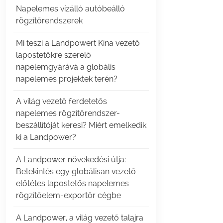
Napelemes vízálló autóbeálló
rögzítőrendszerek
Mi teszi a Landpowert Kína vezető
lapostetőkre szerelő
napelemgyárává a globális
napelemes projektek terén?
A világ vezető ferdetetős
napelemes rögzítőrendszer-
beszállítóját keresi? Miért emelkedik
ki a Landpower?
A Landpower növekedési útja:
Betekintés egy globálisan vezető
előtétes lapostetős napelemes
rögzítőelem-exportőr cégbe
A Landpower, a világ vezető talajra