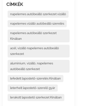
CÍMKÉK
napelemes autóbeálló szerkezet vízálló
napelemes vízálló autóbeálló szerelés
napelemes autóbeálló szerkezet
Kínában
acél, vízálló napelemes autóbeálló
szerkezet
alumínium, vízálló, napelemes
autóbeálló szerkezet
lefedett lapostető-szerelés Kínában
leterhelt lapostető-szerelő gyár
lerakott lapostető szerkezet Kínában