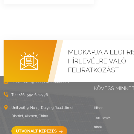
MEGKAPJA A LEGFRI
HÍRLEVÉLRE VALÓ
FELIRATKOZÁST
Email :
Sales@LandpowerSolar.com
KÖVESS MINKE
Tel :
+86 -592-6212776
Unit 206-9, No 15, Duiying Road, Jimei
itthon
District, Xiamen, China
Termékek
hírek
ÚTVONALT KÉPEZÉS