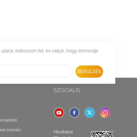
 utána, iratkozzon fel, és várjuk, hogy elmondja
BEKÜLDÉS
SZOCIÁLIS
oszloptartó
mes szerelés
Hivatalos