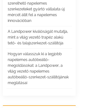
szerelhető napelemes
szerkezeteket gyártó vállalata új
mércét állít fel a napelemes
innovációban
A Landpower kiválóságát mutatja,
mint a világ vezető trapéz alakú
tető- és talajszerkezet-szállítója
Hogyan válasszuk ki a legjobb
napelemes autóbeálló-
megoldásokat: a Landpower, a
világ vezető napelemes
autóbeálló-szerkezet-szállítójának
meglátásai