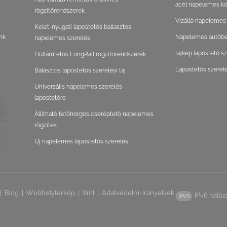
acél napelemes ko
rögzítőrendszerek
Vízálló napelemes
Kelet-nyugati lapostetős ballasztos
nk
Napelemes autóbeá
napelemes szerelés
tájkép lapostető s
Hullámtetős LongRail rögzítőrendszerek
Lapostetős szerel
Balasztos lapostetős szerelési táj
Univerzális napelemes szerelés
lapostetőre
Állítható tetőhorgos cseréptető napelemes
rögzítés
Új napelemes lapostetős szerelés
|
Blog
|
Webhelytérkép
|
Xml
|
Adatvédelmi Irányelvek
IPv6 hálóz