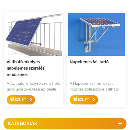
Állítható erkélyes
Napelemes fali tartó
napelemes szerelési
rendszerek
A Állítható, erkélyre szerelhető
A Napelemes homlokzati
tartó lehetővé teszi az ideális
rögzítés dőlésszöge állítható
szög beállítását az
falra vagy oszlopra szerelhető,
RÉSZLET
RÉSZLET
évszakoknak megfelelően, és
rugalmas és egyszerű
egyszerűen és stabilan
napelemes szerelési
rögzítheti a napelemet és az
megoldás házhoz és
invertereket az erkélyére. A
épülethez, könnyen
KATEGÓRIÁK
kiváló minőségű alumínium és
felszerelhetők versenyképes
a rozsdamentes acél tartóssá
áron.