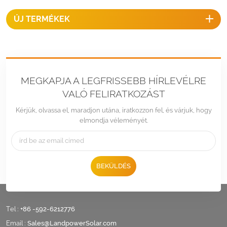
teszi őket, és hosszú ideig
ÚJ TERMÉKEK
optimális teljesítményt
nyújtanak.
MEGKAPJA A LEGFRISSEBB HÍRLEVÉLRE
VALÓ FELIRATKOZÁST
Kérjük, olvassa el, maradjon utána, iratkozzon fel, és várjuk, hogy
elmondja véleményét.
BEKÜLDÉS
Tel :
+86 -592-6212776
Email :
Sales@LandpowerSolar.com