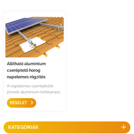
Állítható alumínium
cseréptető horog
napelemes rögzítés
A napelemes cseréptetők
jönnek alumínium tetőkampó,
ez univerzális kialakítás szinte
RÉSZLET
minden típusú csempe
számára, versenyképes a
költségek és a gyors telepítés.
KATEGÓRIÁK