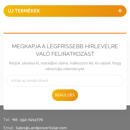
ÚJ TERMÉKEK
MEGKAPJA A LEGFRISSEBB HÍRLEVÉLRE
VALÓ FELIRATKOZÁST
Kérjük, olvassa el, maradjon utána, iratkozzon fel, és várjuk, hogy
elmondja véleményét.
BEKÜLDÉS
Tel :
+86 -592-6212776
Email :
Sales@LandpowerSolar.com