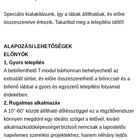
Speciális kialakításunk, így a lábak állíthatóak, és előre
összeszerelve érkezik. Takarítsd meg a telepítési időt!!!
ALAPOZÁSI LEHETŐSÉGEK
ELŐNYÖK
1, Gyors telepítés
A bebillenthető T-modul bárhonnan behelyezhető az
extrudált sínbe, és előre összeszerelhető a bilinccsel és a
billenő lábbal a gyors és egyszerű telepítési folyamat
érdekében.
2, Rugalmas alkalmazás
A 10°-60° között állítható dőlésszöggel ez a rögzítőrendszer
könnyen megdönt egy ideális szöget a tetővel, kiváló
alkalmazkodóképességet biztosít nemcsak a lapostetős
napelemes szerelési projektekhez, hanem néhány lejtős