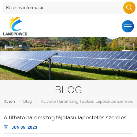
BLOG
/
/
Itthon
Blog
Állítható Háromszög Tájolású Lapostetős Szerelés
Állítható háromszög tájolású lapostetős szerelés
JUN 05, 2023