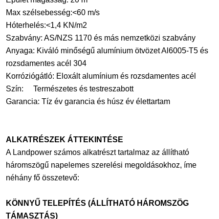
Max szélsebesség:<60 m/s
Hóterhelés:<1,4 KN/m2
Szabvány: AS/NZS 1170 és más nemzetközi szabvány
Anyaga: Kiváló minőségű alumínium ötvözet Al6005-T5 és
rozsdamentes acél 304
Korróziógátló: Eloxált alumínium és rozsdamentes acél
Szín: Természetes és testreszabott
Garancia: Tíz év garancia és húsz év élettartam
ALKATRÉSZEK ÁTTEKINTÉSE
A Landpower számos alkatrészt tartalmaz az állítható
háromszögű napelemes szerelési megoldásokhoz, íme
néhány fő összetevő:
KÖNNYŰ TELEPÍTÉS (ÁLLÍTHATÓ HÁROMSZÖG
TÁMASZTÁS)