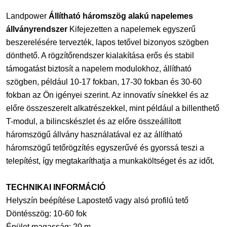
Landpower
Állítható háromszög alakú napelemes
állványrendszer
Kifejezetten a napelemek egyszerű
beszerelésére tervezték, lapos tetővel bizonyos szögben
dönthető. A rögzítőrendszer kialakítása erős és stabil
támogatást biztosít a napelem modulokhoz, állítható
szögben, például 10-17 fokban, 17-30 fokban és 30-60
fokban az Ön igényei szerint. Az innovatív sínekkel és az
előre összeszerelt alkatrészekkel, mint például a billenthető
T-modul, a bilincskészlet és az előre összeállított
háromszögű állvány használatával ez az állítható
háromszögű tetőrögzítés egyszerűvé és gyorssá teszi a
telepítést, így megtakaríthatja a munkaköltséget és az időt.
TECHNIKAI INFORMÁCIÓ
Helyszín beépítése Lapostető vagy alsó profilú tető
Döntésszög: 10-60 fok
Épület magasság: 20 m