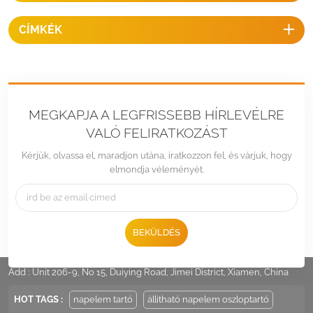
CÍMKÉK
MEGKAPJA A LEGFRISSEBB HÍRLEVÉLRE
VALÓ FELIRATKOZÁST
Kérjük, olvassa el, maradjon utána, iratkozzon fel, és várjuk, hogy
elmondja véleményét.
BEKÜLDÉS
Tel :
+86 -592-6212776
Email :
Sales@LandpowerSolar.com
Add : Unit 206-9, No 15, Duiying Road, Jimei District, Xiamen, China
HOT TAGS :
napelem tartó
állítható napelem oszloptartó