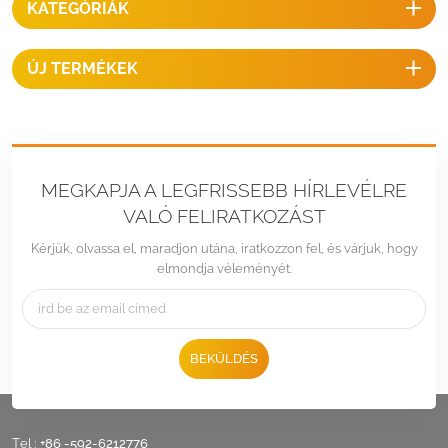
KATEGÓRIÁK
ÚJ TERMÉKEK
MEGKAPJA A LEGFRISSEBB HÍRLEVÉLRE
VALÓ FELIRATKOZÁST
Kérjük, olvassa el, maradjon utána, iratkozzon fel, és várjuk, hogy
elmondja véleményét.
BEKÜLDÉS
Tel :
+86 -592-6212776